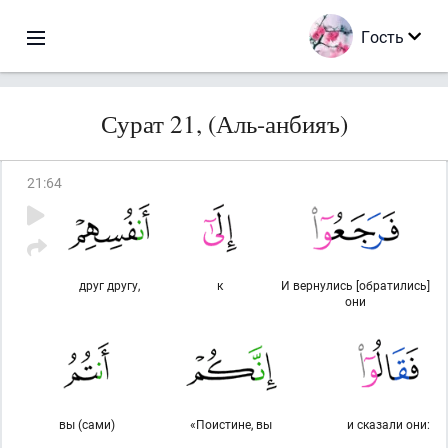
Гость
Сурат 21, (Аль-анбияъ)
21
:
64
друг другу,
к
И вернулись [обратились]
они
вы (сами)
«Поистине, вы
и сказали они: