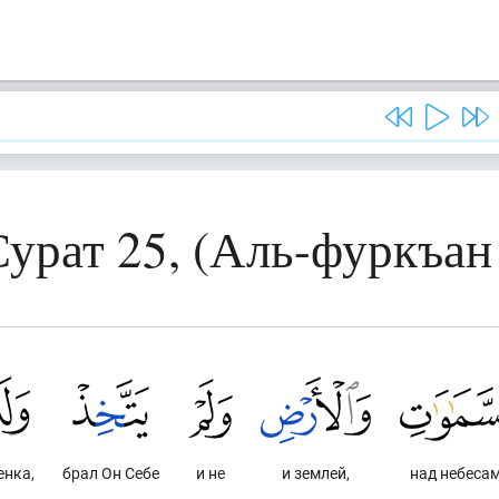
Сурат 25, (Аль-фуркъан 
енка,
брал Он Себе
и не
и землей,
над небеса