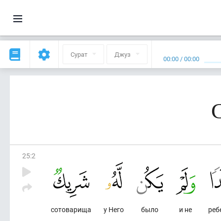
Сурат
Джуз
00:00
/
00:00
25
:
2
сотоварища
у Него
было
и не
реб