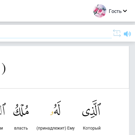
Гость
)
ми
власть
(принадлежит) Ему
Который