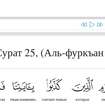
Сурат 25, (Аль-фуркъан 
 их
Наши знамения»,
считают ложью
которые
л