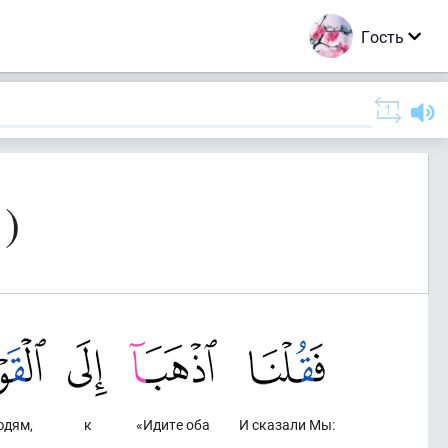
Гость
)
юдям,
к
«Идите оба
И сказали Мы: