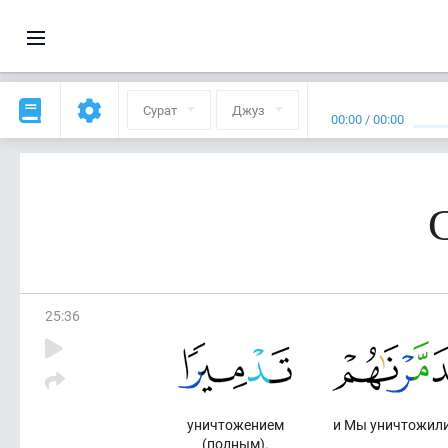
Сурат
Джуз
00:00
/
00:00
25
:
36
уничтожением
и Мы уничтожили
(полным).