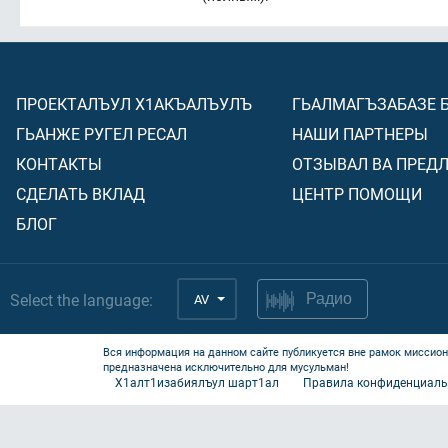
ПРОЕКТАЛЪУЛ Х1АКЪАЛЪУЛЪ
ГЬАЛМАГЪЗАБАЗЕ 
ГЬАНЖЕ РУГЕЛ РЕСАЛ
НАШИ ПАРТНЕРЫ
КОНТАКТЫ
ОТЗЫВАЛ ВА ПРЕД
СДЕЛАТЬ ВКЛАД
ЦЕНТР ПОМОЩИ
БЛОГ
Select the language:
AV
Радио
Вся информация на данном сайте публикуется вне рамок миссион
предназначена исключительно для мусульман!
Х1алт1изабиялъул шарт1ал
Правила конфиденциаль