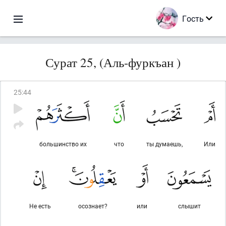
Гость
Сурат 25, (Аль-фуркъан )
25
:
44
большинство их
что
ты думаешь,
Или
Не есть
осознает?
или
слышит