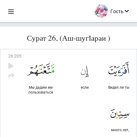
Гость
Сурат 26, (Аш-шугІараи )
26
:
205
Мы дадим им
если
Видел ли ты
пользоваться
много лет,