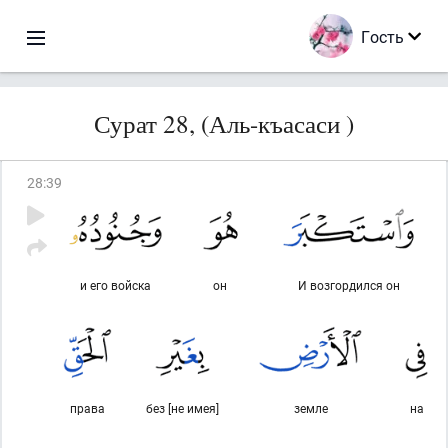
Гость
Сурат 28, (Аль-къасаси )
28
:
39
и его войска
он
И возгордился он
права
без [не имея]
земле
на