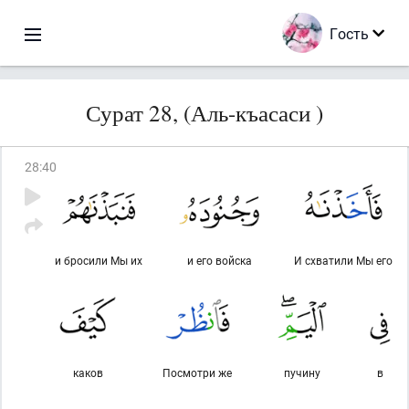
Гость
Сурат 28, (Аль-къасаси )
28
:
40
и бросили Мы их
и его войска
И схватили Мы его
каков
Посмотри же
пучину
в