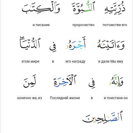
и писание
пророчество
потомстве его
этом мире
в
его награду
и дали Мы ему
конечно же, из
Последней жизни
в
и поистине он