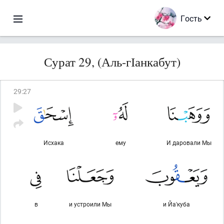
Гость
Сурат 29, (Аль-гІанкабут)
29
:
27
Исхака
ему
И даровали Мы
в
и устроили Мы
и Йа'куба