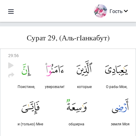
Гость
Сурат 29, (Аль-гІанкабут)
29
:
56
Поистине,
уверовали!
которые
О рабы Мои,
и (только) Мне
обширна
земля Моя