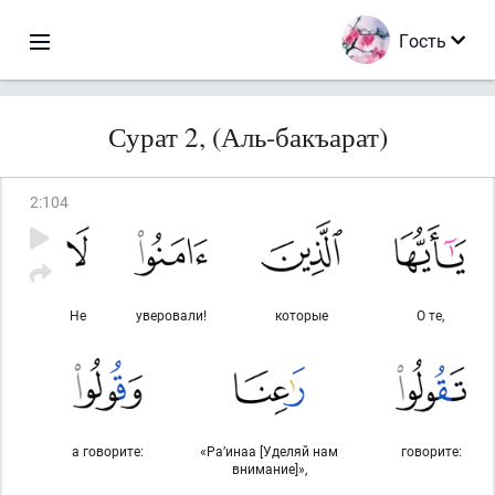
Гость
Сурат 2, (Аль-бакъарат)
2
:
104
Не
уверовали!
которые
О те,
а говорите:
«Ра’инаа [Уделяй нам
говорите:
внимание]»,