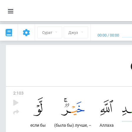
Сурат
Джуз
00:00
/
00:00
2
:
103
если бы
(была бы) лучше, –
Аллаха