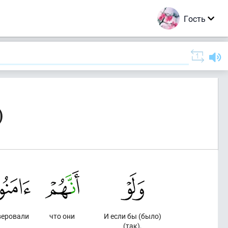
Гость
)
веровали
что они
И если бы (было)
(так),