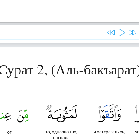
Сурат 2, (Аль-бакъарат
то, однозначно,
и остерегались,
у
от
награда