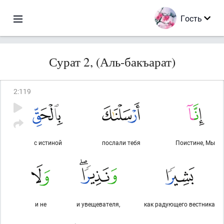
Гость
Сурат 2, (Аль-бакъарат)
2
:
119
с истиной
послали тебя
Поистине, Мы
и не
и увещевателя,
как радующего вестника