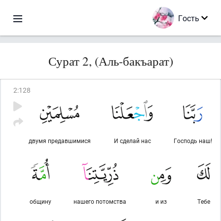
Гость
Сурат 2, (Аль-бакъарат)
2
:
128
двумя предавшимися
И сделай нас
Господь наш!
общину
нашего потомства
и из
Тебе