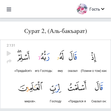
Гость
Сурат 2, (Аль-бакъарат)
2
:
131
«Предайся!»
его Господь:
ему
сказал
(Помни о том) как
миров».
Господу
«Предался я
Сказал он: