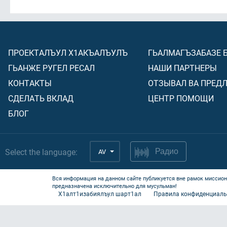
ПРОЕКТАЛЪУЛ Х1АКЪАЛЪУЛЪ
ГЬАЛМАГЪЗАБАЗЕ 
ГЬАНЖЕ РУГЕЛ РЕСАЛ
НАШИ ПАРТНЕРЫ
КОНТАКТЫ
ОТЗЫВАЛ ВА ПРЕД
СДЕЛАТЬ ВКЛАД
ЦЕНТР ПОМОЩИ
БЛОГ
Select the language:
AV
Радио
Вся информация на данном сайте публикуется вне рамок миссион
предназначена исключительно для мусульман!
Х1алт1изабиялъул шарт1ал
Правила конфиденциаль