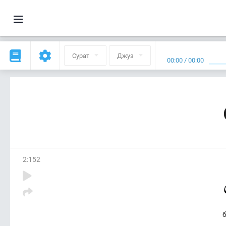
Сурат
Джуз
00:00
/
00:00
2
:
152