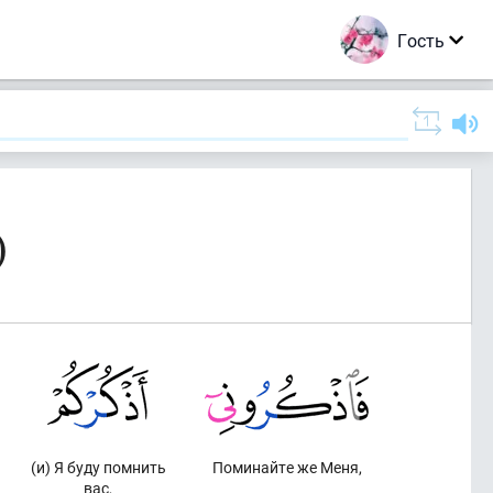
Гость
)
(и) Я буду помнить
Поминайте же Меня,
вас,