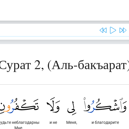
Сурат 2, (Аль-бакъарат
будьте неблагодарны
и не
Меня,
и благодарите
Мне.