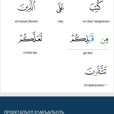
которые (были)
тем,
он был предписан
чтобы вы
до вас
остерегались! –
ПРОЕКТАЛЪУЛ Х1АКЪАЛЪУЛЪ