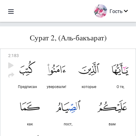
Гость
Сурат 2, (Аль-бакъарат)
2
:
183
Предписан
уверовали!
которые
О те,
как
пост,
вам