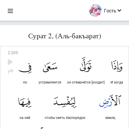
Гость
Сурат 2, (Аль-бакъарат)
2
:
205
по
устремляется
он отвернётся [уходит]
И когда
на ней
чтобы сеять беспорядок
земле,