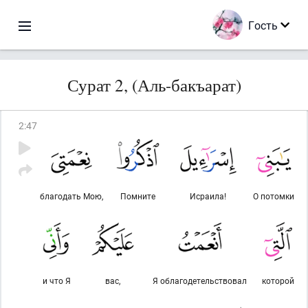
Гость
Сурат 2, (Аль-бакъарат)
2
:
47
благодать Мою,
Помните
Исраила!
О потомки
и что Я
вас,
Я облагодетельствовал
которой