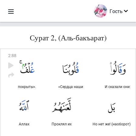
Гость
Сурат 2, (Аль-бакъарат)
2
:
88
покрыты».
«Сердца наши
И сказали они:
Аллах
Проклял их
Но нет же! (наоборот)