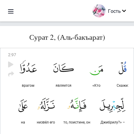
Гость
Сурат 2, (Аль-бакъарат)
2
:
97
врагом
является
«Кто
Скажи:
на
низвёл его
то, поистине, он
Джибрилу?» –