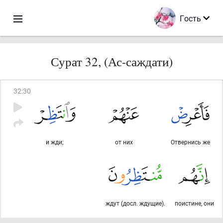
Гость
Сурат 32, (Ас-саждати)
32
:
30
и жди;
от них
Отвернись же
ждут (досл. ждущие).
поистине, они