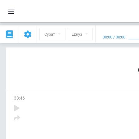
Сурат
Джуз
00:00
/
00:00
33
:
46