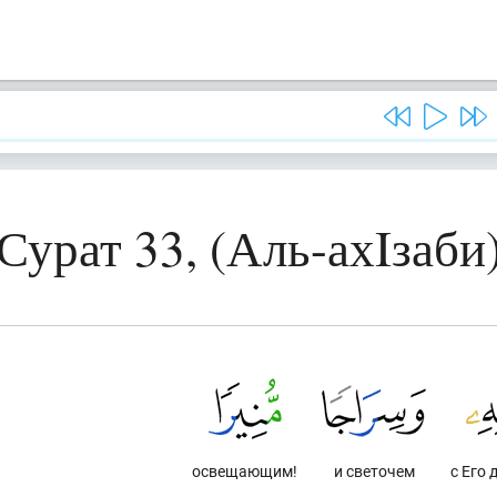
Сурат 33, (Аль-ахIзаби
освещающим!
и светочем
с Его 