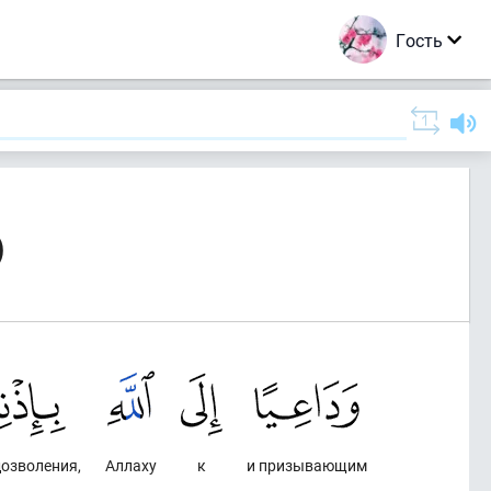
Гость
)
дозволения,
Аллаху
к
и призывающим