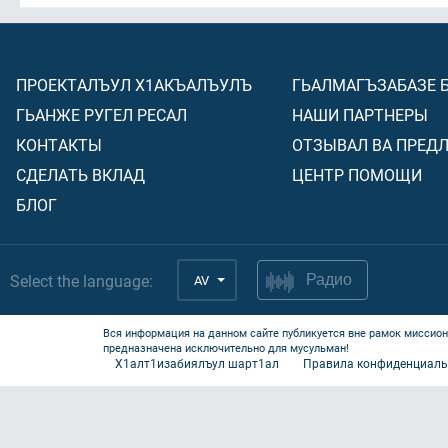
ПРОЕКТАЛЪУЛ Х1АКЪАЛЪУЛЪ
ГЬАЛМАГЪЗАБАЗЕ 
ГЬАНЖЕ РУГЕЛ РЕСАЛ
НАШИ ПАРТНЕРЫ
КОНТАКТЫ
ОТЗЫВАЛ ВА ПРЕД
СДЕЛАТЬ ВКЛАД
ЦЕНТР ПОМОЩИ
БЛОГ
Select the language:
AV
Радио
Вся информация на данном сайте публикуется вне рамок миссион
предназначена исключительно для мусульман!
Х1алт1изабиялъул шарт1ал
Правила конфиденциаль