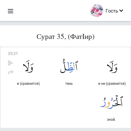
Гость
Сурат 35, (ФатIир)
35
:
21
и (сравнится)
тень
и не (сравнится)
зной.