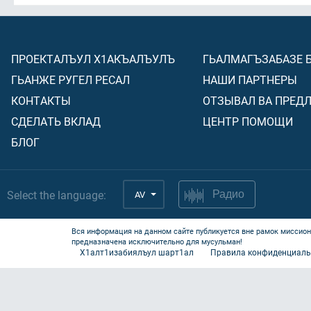
ПРОЕКТАЛЪУЛ Х1АКЪАЛЪУЛЪ
ГЬАЛМАГЪЗАБАЗЕ 
ГЬАНЖЕ РУГЕЛ РЕСАЛ
НАШИ ПАРТНЕРЫ
КОНТАКТЫ
ОТЗЫВАЛ ВА ПРЕД
СДЕЛАТЬ ВКЛАД
ЦЕНТР ПОМОЩИ
БЛОГ
Select the language:
AV
Радио
Вся информация на данном сайте публикуется вне рамок миссион
предназначена исключительно для мусульман!
Х1алт1изабиялъул шарт1ал
Правила конфиденциаль