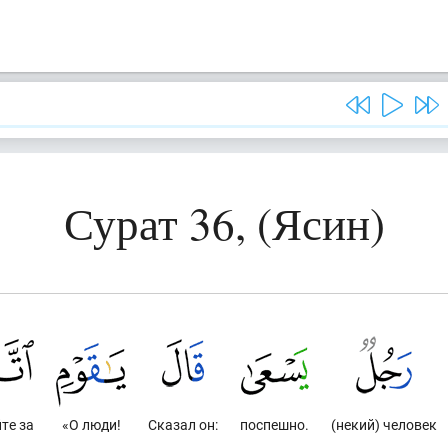
Сурат 36, (Ясин)
те за
«О люди!
Сказал он:
поспешно.
(некий) человек