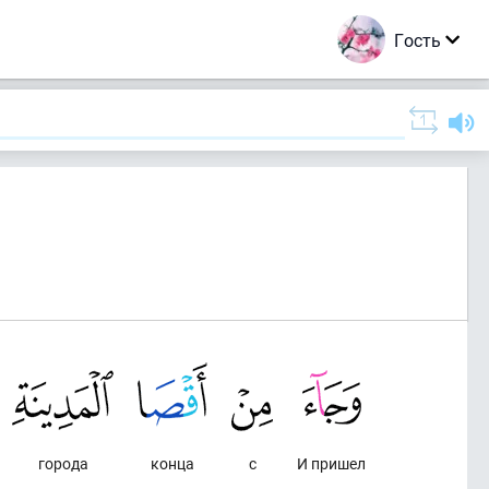
Гость
города
конца
с
И пришел