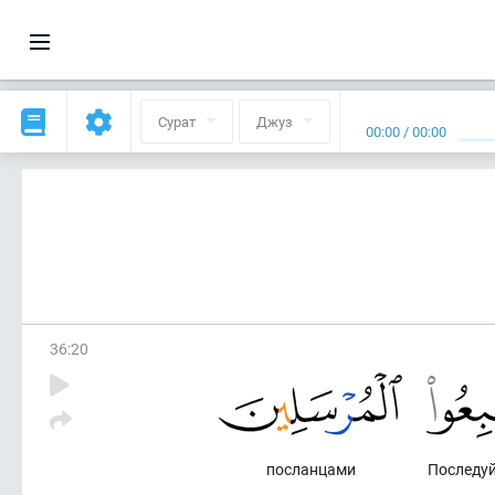
Сурат
Джуз
00:00
/
00:00
36
:
20
посланцами
Последуй