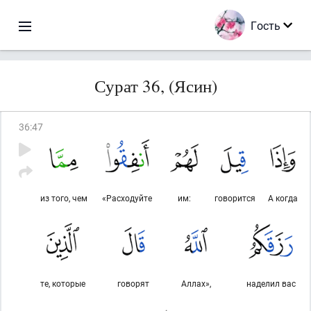
Гость
Сурат 36, (Ясин)
36
:
47
из того, чем
«Расходуйте
им:
говорится
А когда
те, которые
говорят
Аллах»,
наделил вас