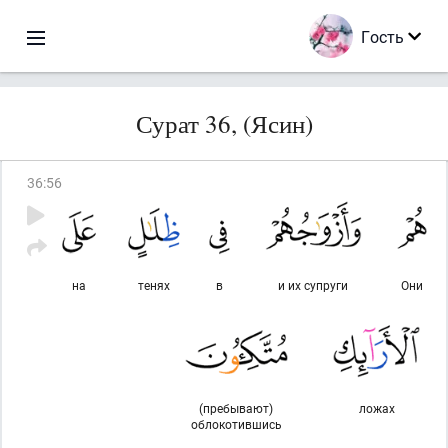
Гость
Сурат 36, (Ясин)
36
:
56
на
тенях
в
и их супруги
Они
(пребывают)
ложах
облокотившись