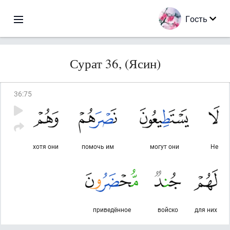
Гость
Сурат 36, (Ясин)
36
:
75
хотя они
помочь им
могут они
Не
приведённое
войско
для них