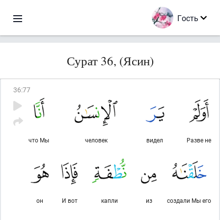
Гость
Сурат 36, (Ясин)
36
:
77
что Мы
человек
видел
Разве не
он
И вот
капли
из
создали Мы его