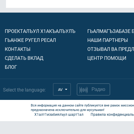
ПРОЕКТАЛЪУЛ Х1АКЪАЛЪУЛЪ
ГЬАЛМАГЪЗАБАЗЕ 
ГЬАНЖЕ РУГЕЛ РЕСАЛ
НАШИ ПАРТНЕРЫ
КОНТАКТЫ
ОТЗЫВАЛ ВА ПРЕД
СДЕЛАТЬ ВКЛАД
ЦЕНТР ПОМОЩИ
БЛОГ
Select the language:
AV
Радио
Вся информация на данном сайте публикуется вне рамок миссион
предназначена исключительно для мусульман!
Х1алт1изабиялъул шарт1ал
Правила конфиденциаль