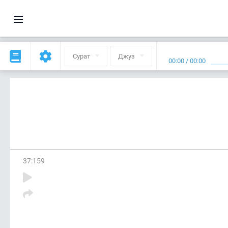
Сурат
Джуз
00:00
/
00:00
37
:
159