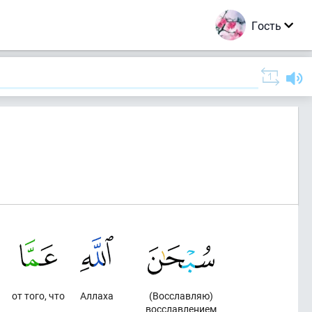
Гость
от того, что
Аллаха
(Восславляю)
восславлением