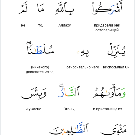
не
то,
Аллаху
придавали они
сотоварищей
(никакого)
относительно чего
ниспосылал Он
доказательства,
и ужасно
Огонь,
и пристанище их –