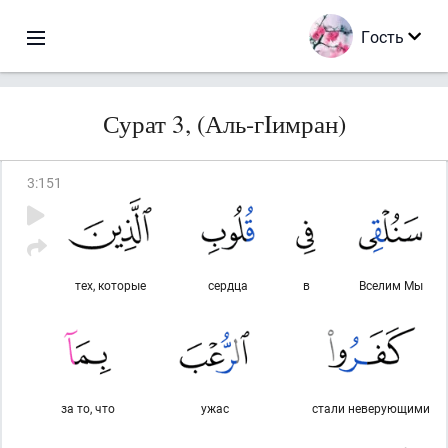
Гость
Сурат 3, (Аль-гIимран)
3
:
151
тех, которые
сердца
в
Вселим Мы
за то, что
ужас
стали неверующими