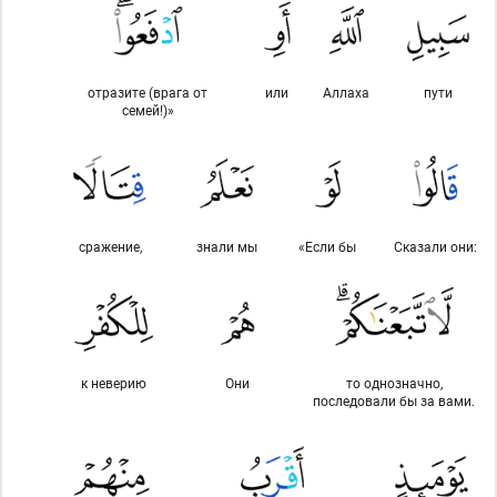
отразите (врага от
или
Аллаха
пути
семей!)»
сражение,
знали мы
«Если бы
Сказали они:
к неверию
Они
то однозначно,
последовали бы за вами.