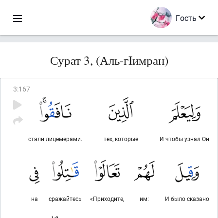
Гость
Сурат 3, (Аль-гIимран)
3
:
167
стали лицемерами.
тех, которые
И чтобы узнал Он
на
сражайтесь
«Приходите,
им:
И было сказано