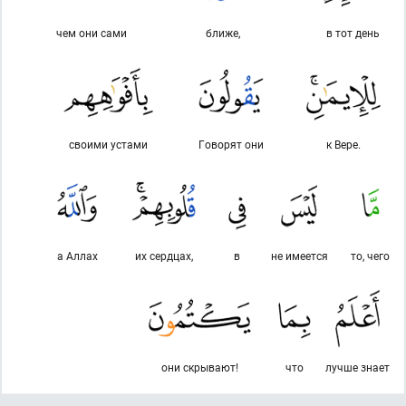
чем они сами
ближе,
в тот день
своими устами
Говорят они
к Вере.
а Аллах
их сердцах,
в
не имеется
то, чего
они скрывают!
что
лучше знает