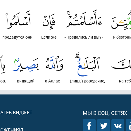
предадутся они,
Если же
«Предались ли вы?»
и безгра
бов.
видящий
а Аллах –
(лишь) доведение,
на теб
БУГЕБ ВИДЖЕТ
МЫ В СОЦ. СЕТЯХ
ЛОЖЕНИЯЛ