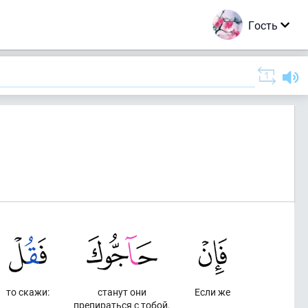
Гость
то скажи:
станут они
Если же
препираться с тобой,