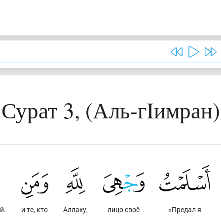
Сурат 3, (Аль-гIимран)
й.
и те, кто
Аллаху,
лицо своё
«Предал я