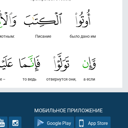
мотным:
Писание
было дано им
е –
то ведь
отвернутся они,
а если
МОБИЛЬНОЕ ПРИЛОЖЕНИЕ
Google Play
App Store