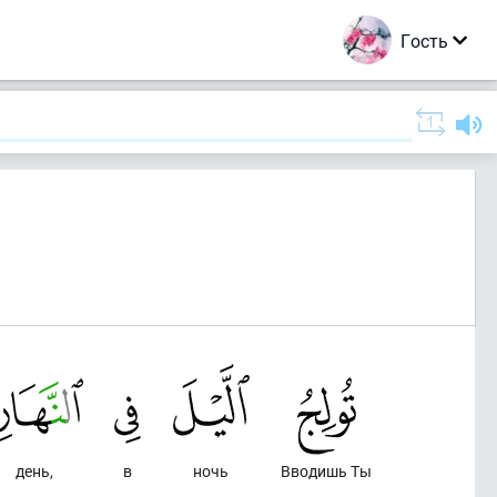
Гость
день,
в
ночь
Вводишь Ты