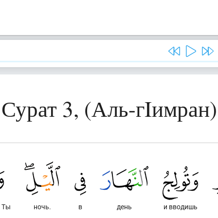
Сурат 3, (Аль-гIимран)
 Ты
ночь.
в
день
и вводишь