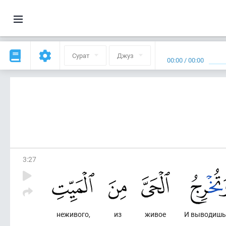
Сурат
Джуз
00:00
/
00:00
3
:
27
неживого,
из
живое
И выводишь