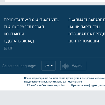
ПРОЕКТАЛЪУЛ Х1АКЪАЛЪУЛЪ
ГЬАЛМАГЪЗАБАЗЕ 
ГЬАНЖЕ РУГЕЛ РЕСАЛ
НАШИ ПАРТНЕРЫ
КОНТАКТЫ
ОТЗЫВАЛ ВА ПРЕД
СДЕЛАТЬ ВКЛАД
ЦЕНТР ПОМОЩИ
БЛОГ
Select the language:
AV
Радио
Вся информация на данном сайте публикуется вне рамок миссион
предназначена исключительно для мусульман!
Х1алт1изабиялъул шарт1ал
Правила конфиденциаль