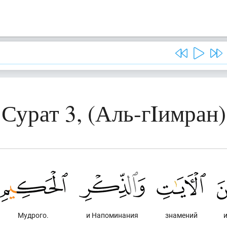
Сурат 3, (Аль-гIимран)
Мудрого.
и Напоминания
знамений
и