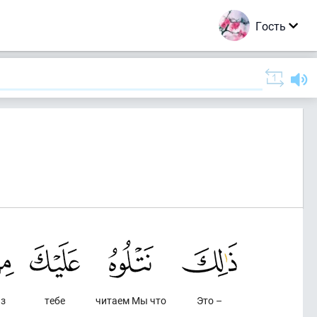
Гость
з
тебе
читаем Мы что
Это –