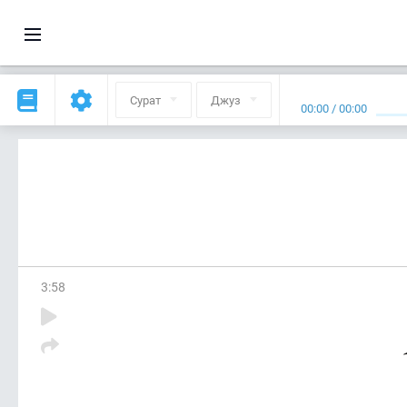
Сурат
Джуз
00:00
/
00:00
3
:
58