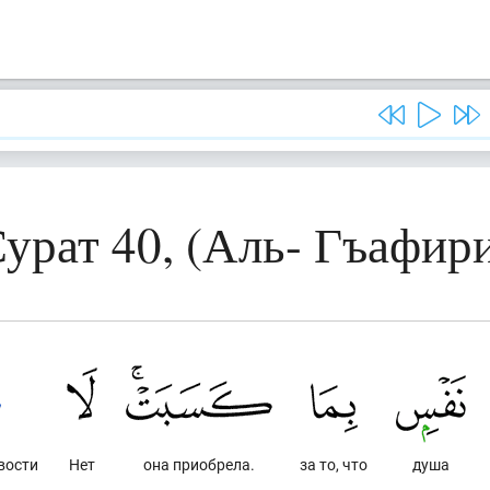
урат 40, (Аль- Гъафир
вости
Нет
она приобрела.
за то, что
душа