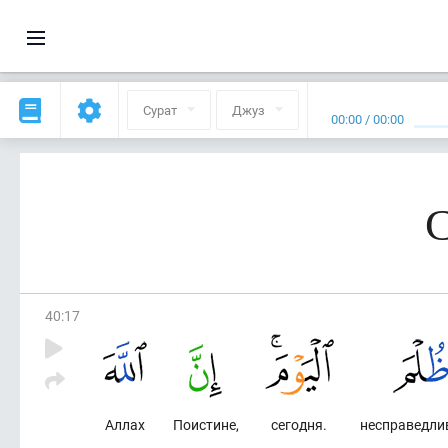
Сурат
Джуз
00:00
/
00:00
С
40
:
17
Аллах
Поистине,
сегодня.
несправедли