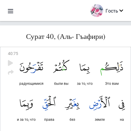
Гость
Сурат 40, (Аль- Гъафири)
40
:
75
радующимися
были вы
за то, что
Это вам
и за то, что
права
без
земле
на