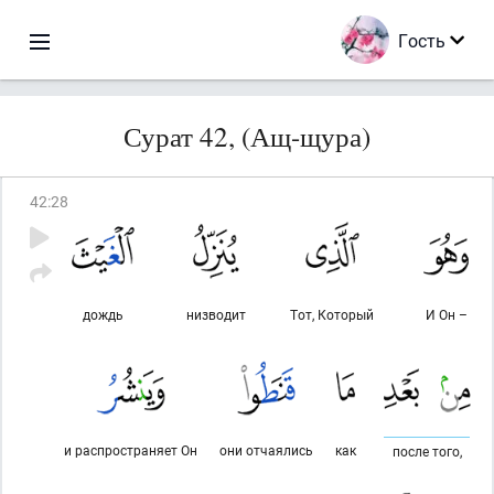
Гость
Сурат 42, (Ащ-щура)
42
:
28
дождь
низводит
Тот, Который
И Он –
и распространяет Он
они отчаялись
как
после того,