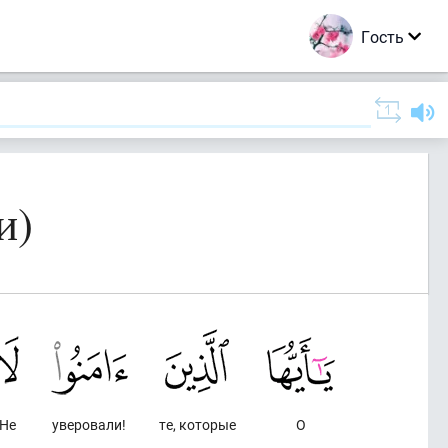
Гость
и)
Не
уверовали!
те, которые
О