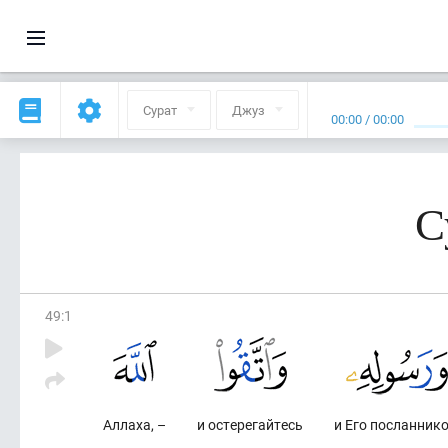
Сурат
Джуз
00:00
/
00:00
С
49
:
1
Аллаха, –
и остерегайтесь
и Его посланник