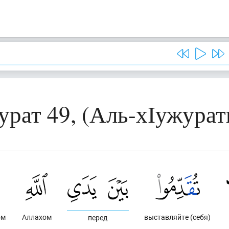
урат 49, (Аль-хІужурат
ом
Аллахом
выставляйте (себя)
перед