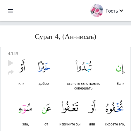
Гость
Сурат 4, (Ан-нисаъ)
4
:
149
или
добро
станете вы открыто
Если
совершать
зла,
от
извините вы
или
скроете его,