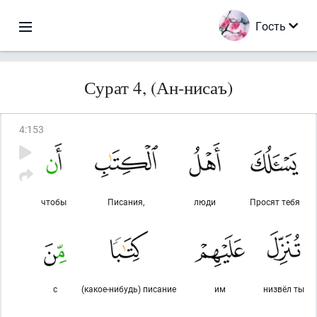
Гость
Сурат 4, (Ан-нисаъ)
4
:
153
чтобы
Писания,
люди
Просят тебя
с
(какое-нибудь) писание
им
низвёл ты