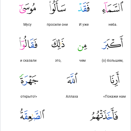
Мусу
просили они
И уже
неба.
и сказали
это,
чем
(о) большем,
открыто!»
Аллаха
«Покажи нам