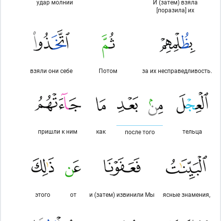
удар молнии
И (затем) взяла
[поразила] их
взяли они себе
Потом
за их несправедливость.
пришли к ним
как
тельца
после того
этого
от
и (затем) извинили Мы
ясные знамения,