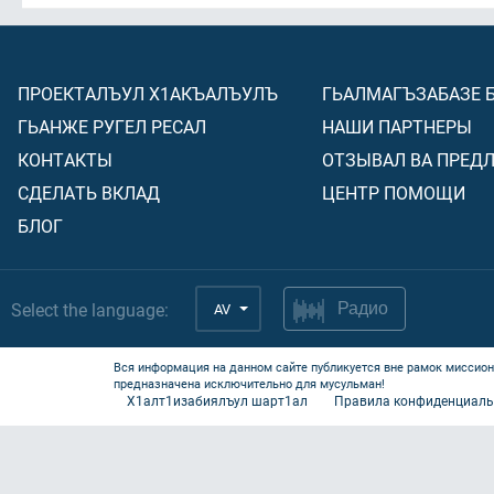
ПРОЕКТАЛЪУЛ Х1АКЪАЛЪУЛЪ
ГЬАЛМАГЪЗАБАЗЕ 
ГЬАНЖЕ РУГЕЛ РЕСАЛ
НАШИ ПАРТНЕРЫ
КОНТАКТЫ
ОТЗЫВАЛ ВА ПРЕД
СДЕЛАТЬ ВКЛАД
ЦЕНТР ПОМОЩИ
БЛОГ
Select the language:
AV
Радио
Вся информация на данном сайте публикуется вне рамок миссион
предназначена исключительно для мусульман!
Х1алт1изабиялъул шарт1ал
Правила конфиденциаль