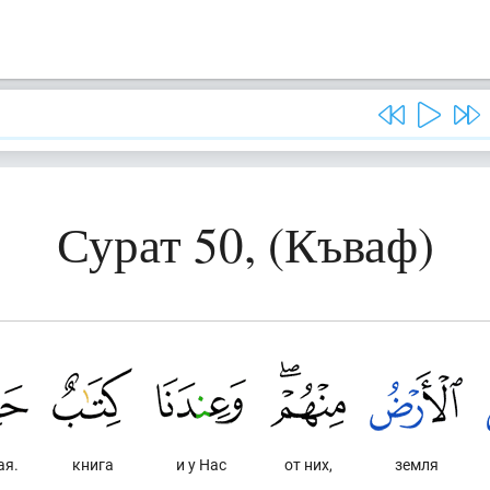
Сурат 50, (Къваф)
ая.
книга
и у Нас
от них,
земля