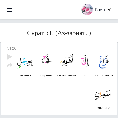
Гость
Сурат 51, (Аз-зарияти)
51
:
26
теленка
и принес
своей семье
к
И отошел он
жирного