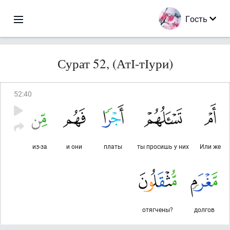
Гость
Сурат 52, (АтІ-тІури)
52
:
40
из-за
и они
платы
ты просишь у них
Или же
отягчены?
долгов