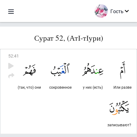
Гость
Сурат 52, (АтІ-тІури)
52
:
41
(так, что) они
сокровенное
у них (есть)
Или разве
записывают?