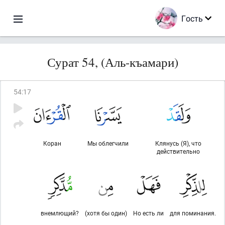
Гость
Сурат 54, (Аль-къамари)
54
:
17
Коран
Мы облегчили
Клянусь (Я), что
действительно
внемлющий?
(хотя бы один)
Но есть ли
для поминания.