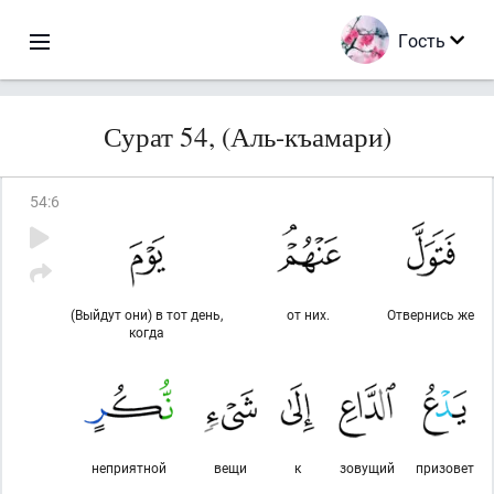
Гость
Сурат 54, (Аль-къамари)
54
:
6
(Выйдут они) в тот день,
от них.
Отвернись же
когда
неприятной
вещи
к
зовущий
призовет