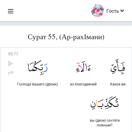
Гость
Сурат 55, (Ар-рахІмани)
55
:
77
Господа вашего (двоих)
из благодеяний
Какое же
вы (двое) сочтёте
ложным?