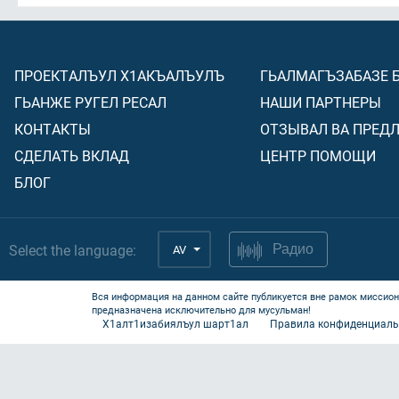
ПРОЕКТАЛЪУЛ Х1АКЪАЛЪУЛЪ
ГЬАЛМАГЪЗАБАЗЕ 
ГЬАНЖЕ РУГЕЛ РЕСАЛ
НАШИ ПАРТНЕРЫ
КОНТАКТЫ
ОТЗЫВАЛ ВА ПРЕД
СДЕЛАТЬ ВКЛАД
ЦЕНТР ПОМОЩИ
БЛОГ
Select the language:
AV
Радио
Вся информация на данном сайте публикуется вне рамок миссион
предназначена исключительно для мусульман!
Х1алт1изабиялъул шарт1ал
Правила конфиденциаль