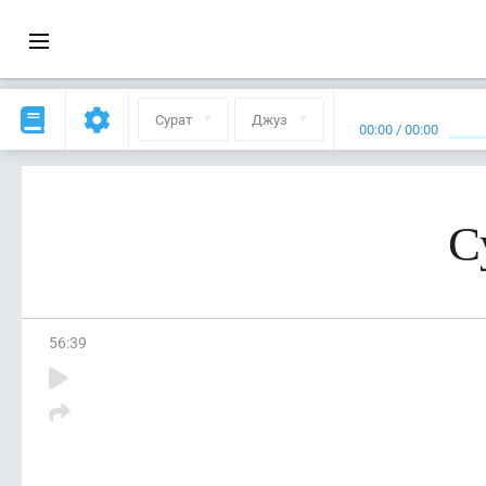
Сурат
Джуз
00:00
/
00:00
С
56
:
39