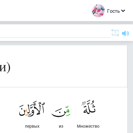
Гость
и)
первых
из
Множество