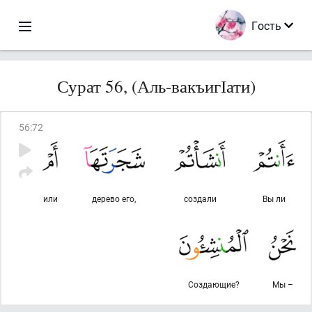
Гость
Сурат 56, (Аль-вакъигІати)
56
:
72
или
дерево его,
создали
Вы ли
Создающие?
Мы –