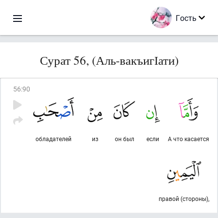
Гость
Сурат 56, (Аль-вакъигІати)
56
:
90
обладателей
из
он был
если
А что касается
правой (стороны),